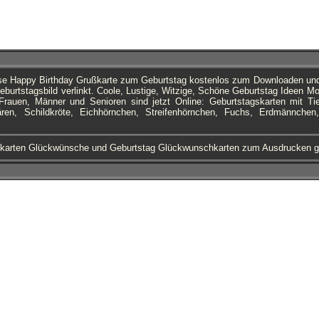
ese Happy Birthday Grußkarte zum Geburtstag kostenlos zum Downloaden un
urtstagsbild verlinkt. Coole, Lustige, Witzige, Schöne Geburtstag Ideen Mot
rauen, Männer und Senioren sind jetzt Online: Geburtstagskarten mit Tie
en, Schildkröte, Eichhörnchen, Streifenhörnchen, Fuchs, Erdmännchen
karten Glückwünsche und Geburtstag Glückwunschkarten zum Ausdrucken g