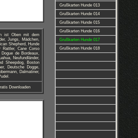
Grußkarten Hunde 013
Grußkarten Hunde 014
Grußkarten Hunde 015
Grußkarten Hunde 016
en ist Oben mit dem
nder, Jungs, Mädchen,
Grußkarten Hunde 017
rican Shepherd, Hunde
Grußkarten Hunde 018
r Rattler, Cane Corso
r, Dogue de Bordeaux,
uahua, Neufundländer,
and Sheepdog, Boston
ner, Deutsche Dogge,
obermann, Dalmatiner,
Pudel.
ratis Downloaden