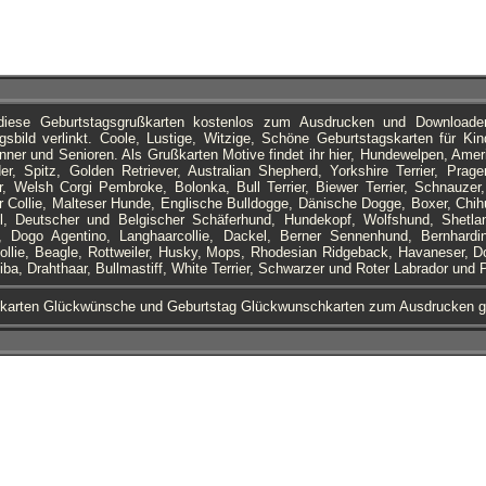
diese Geburtstagsgrußkarten kostenlos zum Ausdrucken und Download
sbild verlinkt. Coole, Lustige, Witzige, Schöne Geburtstagskarten für Ki
nner und Senioren. Als Grußkarten Motive findet ihr hier, Hundewelpen, Ame
r, Spitz, Golden Retriever, Australian Shepherd, Yorkshire Terrier, Prage
her, Welsh Corgi Pembroke, Bolonka, Bull Terrier, Biewer Terrier, Schnauze
r Collie, Malteser Hunde, Englische Bulldogge, Dänische Dogge, Boxer, Chih
l, Deutscher und Belgischer Schäferhund, Hundekopf, Wolfshund, Shetl
l, Dogo Agentino, Langhaarcollie, Dackel, Berner Sennenhund, Bernhardi
ollie, Beagle, Rottweiler, Husky, Mops, Rhodesian Ridgeback, Havaneser, D
ba, Drahthaar, Bullmastiff, White Terrier, Schwarzer und Roter Labrador und 
karten Glückwünsche und Geburtstag Glückwunschkarten zum Ausdrucken g