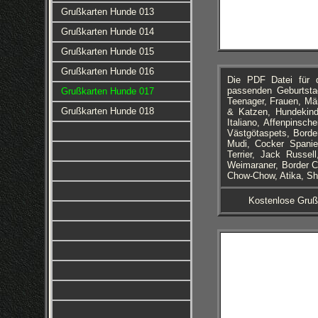
Grußkarten Hunde 013
Grußkarten Hunde 014
Grußkarten Hunde 015
Grußkarten Hunde 016
Die PDF Datei für 
passenden Geburtstag
Grußkarten Hunde 017
Teenager, Frauen, Mä
Grußkarten Hunde 018
& Katzen, Hundekinde
Italiano, Affenpinsc
Västgötaspets, Borde
Mudi, Cocker Spanie
Terrier, Jack Russel
Weimaraner, Border C
Chow-Chow, Atika, Shi
Kostenlose Gruß