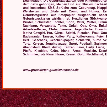
Downloaden.
Die Geburtstagskarten oder Kindergeburts
dem dazu gehörigen, kleinen Bild zur Glückwunschkarte.
und kostenlose
SMS Sprüche zum Geburtstag, Klappkart
Weisheiten und Zitate mit Comic und Humor.
Er
Geburtstagskarte auf Fotopapier ausgedruckt hab
Geburtstagskarten wirklich ist.
Herzlichen Glückwuns
Bruder, Schwester, Tochter, Sohn, Vater, Mutter, Freun
Nachbarn, Verwandte, Tante, Onkel, Opa, Oma, Enkel
Arbeitskollegen, Clubs, Vereine, Jugendliche, Erwac
Motiv: Cowgirl, Hut, Gürtel, Stiefel, Pistolen, Frau, O
Bademantel, Tanzen, Kaffee, Party, Kaffeekanne, Feier, B
Herz, Geschenk, Geschenkpapier, Schleifen, bunte Sch
Torte, Kerzen, Jogginganzug, Sport, Football, Springe
Abendkleid, Kleid, Anzug, Tanzen, Feier, Party, Liebe, T
Pfeife, Kleeblatt, Grün, Irland, Arme, Muskeln, Drac
Schminke, rote Nase, Haare, Kessel, Gold, Nachthemd, El
www.grusskarten-glueckwuensche.de