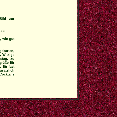
Bild zur
nde.
, wie gut
skarten,
, Witzige
stag, zu
grüße für
 für fast
usätzlich
Cocktails