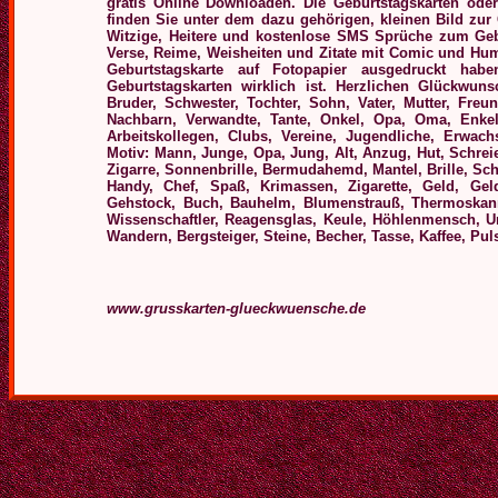
gratis Online Downloaden.
Die Geburtstagskarten ode
finden Sie unter dem dazu gehörigen, kleinen Bild zur 
Witzige, Heitere und kostenlose
SMS Sprüche zum Geburt
Verse, Reime, Weisheiten und Zitate mit Comic und Hu
Geburtstagskarte auf Fotopapier ausgedruckt hab
Geburtstagskarten wirklich ist.
Herzlichen Glückwuns
Bruder, Schwester, Tochter, Sohn, Vater, Mutter, Freun
Nachbarn, Verwandte, Tante, Onkel, Opa, Oma, Enkel
Arbeitskollegen, Clubs, Vereine, Jugendliche, Erwac
Motiv: Mann, Junge, Opa, Jung, Alt, Anzug, Hut, Schreien,
Zigarre, Sonnenbrille, Bermudahemd, Mantel, Brille, Sch
Handy, Chef, Spaß, Krimassen, Zigarette, Geld, Gel
Gehstock, Buch, Bauhelm, Blumenstrauß, Thermoskanne
Wissenschaftler, Reagensglas, Keule, Höhlenmensch, U
Wandern, Bergsteiger, Steine, Becher, Tasse, Kaffee, Pul
www.grusskarten-glueckwuensche.de