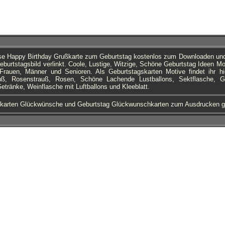
ese Happy Birthday Grußkarte zum Geburtstag kostenlos zum Downloaden un
urtstagsbild verlinkt. Coole, Lustige, Witzige, Schöne Geburtstag Ideen Mot
rauen, Männer und Senioren. Als Geburtstagskarten Motive findet ihr hi
ß, Rosenstrauß, Rosen, Schöne Lachende Lustballons, Sektflasche, G
Getränke, Weinflasche mit Luftballons und Kleeblatt.
karten Glückwünsche und Geburtstag Glückwunschkarten zum Ausdrucken g